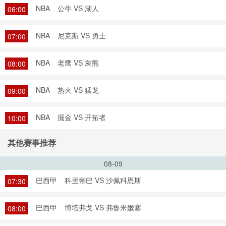
NBA
公牛 VS 湖人
06:00
NBA
尼克斯 VS 勇士
07:00
NBA
老鹰 VS 灰熊
08:00
NBA
热火 VS 猛龙
09:00
NBA
掘金 VS 开拓者
10:00
其他赛事推荐
08-09
巴西甲
科里蒂巴 VS 沙佩科恩斯
07:30
巴西甲
博塔弗戈 VS 弗鲁米嫩塞
08:00