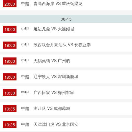
中超
青岛西海岸 VS 重庆铜梁龙
20:00
08-15
中甲
延边龙鼎 VS 大连鲲城
18:00
中甲
陕西联合月亮泊队 VS 长春亚泰
19:00
中甲
无锡吴钩 VS 广州豹
19:00
中超
辽宁铁人 VS 深圳新鹏城
19:00
中甲
广西恒宸 VS 梅州客家
19:30
中超
浙江队 VS 成都蓉城
19:35
中超
天津津门虎 VS 北京国安
19:35