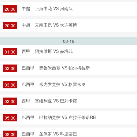
中超
上海申花 VS 河南队
20:00
中超
云南玉昆 VS 大连英博
20:00
08-16
西甲
阿拉维斯 VS 赫塔菲
01:30
巴西甲
弗鲁米嫩塞 VS 帕尔梅拉斯
03:30
巴西甲
米内罗竞技 VS 格雷米奥
03:30
西甲
塞维利亚 VS 巴列卡诺
03:30
巴西甲
巴拉纳竞技 VS 布拉干蒂诺RB
05:30
巴西甲
圣保罗 VS 科里蒂巴
08:00