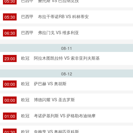
巴西甲
桑托斯 VS 巴拉纳竞技
05:30
巴西甲
布拉干蒂诺RB VS 科林蒂安
05:30
巴西甲
弗拉门戈 VS 维多利亚
06:30
08-11
欧冠
阿拉木图凯拉特 VS 索非亚列夫斯基
23:00
08-12
欧冠
萨巴赫 VS 奥胡斯
00:00
欧冠
博德闪耀 VS 圣吉罗斯
00:00
欧冠
考诺萨基列斯 VS 萨格勒布迪纳摩
01:00
欧冠
奈梅亨 VS 奥林匹亚科斯
01:30