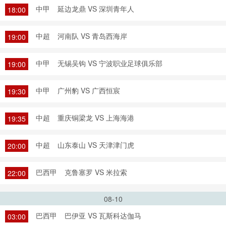
中甲
延边龙鼎 VS 深圳青年人
18:00
中超
河南队 VS 青岛西海岸
19:00
中甲
无锡吴钩 VS 宁波职业足球俱乐部
19:00
中甲
广州豹 VS 广西恒宸
19:30
中超
重庆铜梁龙 VS 上海海港
19:35
中超
山东泰山 VS 天津津门虎
20:00
巴西甲
克鲁塞罗 VS 米拉索
22:00
08-10
巴西甲
巴伊亚 VS 瓦斯科达伽马
03:00