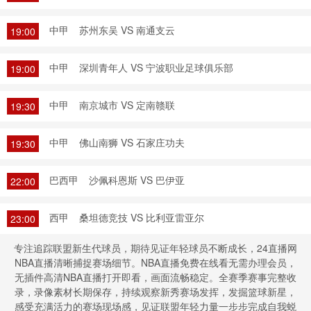
中甲
苏州东吴 VS 南通支云
19:00
中甲
深圳青年人 VS 宁波职业足球俱乐部
19:00
中甲
南京城市 VS 定南赣联
19:30
中甲
佛山南狮 VS 石家庄功夫
19:30
巴西甲
沙佩科恩斯 VS 巴伊亚
22:00
西甲
桑坦德竞技 VS 比利亚雷亚尔
23:00
专注追踪联盟新生代球员，期待见证年轻球员不断成长，24直播网
NBA直播清晰捕捉赛场细节。NBA直播免费在线看无需办理会员，
无插件高清NBA直播打开即看，画面流畅稳定。全赛季赛事完整收
录，录像素材长期保存，持续观察新秀赛场发挥，发掘篮球新星，
感受充满活力的赛场现场感，见证联盟年轻力量一步步完成自我蜕