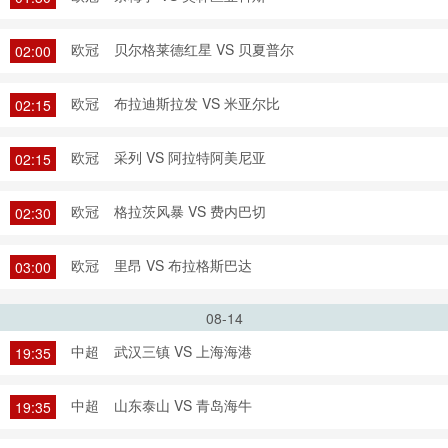
欧冠
贝尔格莱德红星 VS 贝夏普尔
02:00
欧冠
布拉迪斯拉发 VS 米亚尔比
02:15
欧冠
采列 VS 阿拉特阿美尼亚
02:15
欧冠
格拉茨风暴 VS 费内巴切
02:30
欧冠
里昂 VS 布拉格斯巴达
03:00
08-14
中超
武汉三镇 VS 上海海港
19:35
中超
山东泰山 VS 青岛海牛
19:35