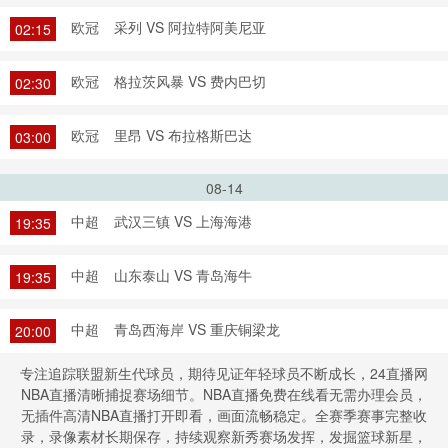
欧冠
采列 VS 阿拉特阿美尼亚
02:15
欧冠
格拉茨风暴 VS 费内巴切
02:30
欧冠
里昂 VS 布拉格斯巴达
03:00
08-14
中超
武汉三镇 VS 上海海港
19:35
中超
山东泰山 VS 青岛海牛
19:35
中超
青岛西海岸 VS 重庆铜梁龙
20:00
专注追踪联盟新生代球员，期待见证年轻球员不断成长，24直播网
NBA直播清晰捕捉赛场细节。NBA直播免费在线看无需办理会员，
无插件高清NBA直播打开即看，画面流畅稳定。全赛季赛事完整收
录，录像素材长期保存，持续观察新秀赛场发挥，发掘篮球新星，