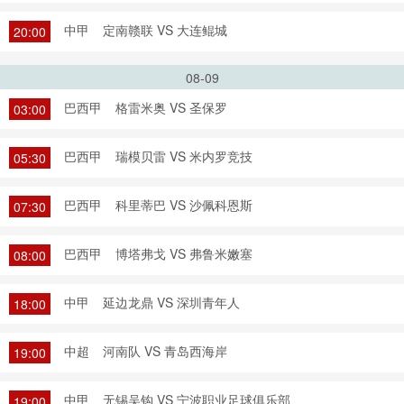
中甲
定南赣联 VS 大连鲲城
20:00
08-09
巴西甲
格雷米奥 VS 圣保罗
03:00
巴西甲
瑞模贝雷 VS 米内罗竞技
05:30
巴西甲
科里蒂巴 VS 沙佩科恩斯
07:30
巴西甲
博塔弗戈 VS 弗鲁米嫩塞
08:00
中甲
延边龙鼎 VS 深圳青年人
18:00
中超
河南队 VS 青岛西海岸
19:00
中甲
无锡吴钩 VS 宁波职业足球俱乐部
19:00