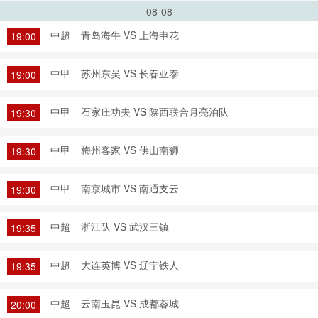
08-08
中超
青岛海牛 VS 上海申花
19:00
中甲
苏州东吴 VS 长春亚泰
19:00
中甲
石家庄功夫 VS 陕西联合月亮泊队
19:30
中甲
梅州客家 VS 佛山南狮
19:30
中甲
南京城市 VS 南通支云
19:30
中超
浙江队 VS 武汉三镇
19:35
中超
大连英博 VS 辽宁铁人
19:35
中超
云南玉昆 VS 成都蓉城
20:00