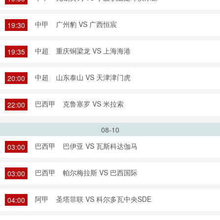
中甲
广州豹 VS 广西恒宸
19:30
中超
重庆铜梁龙 VS 上海海港
19:35
中超
山东泰山 VS 天津津门虎
20:00
巴西甲
克鲁塞罗 VS 米拉索
22:00
08-10
巴西甲
巴伊亚 VS 瓦斯科达伽马
03:00
巴西甲
帕尔梅拉斯 VS 巴西国际
03:00
阿甲
圣塔菲联 VS 科尔多瓦中央SDE
04:00