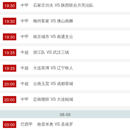
中甲
石家庄功夫 VS 陕西联合月亮泊队
19:30
中甲
梅州客家 VS 佛山南狮
19:30
中甲
南京城市 VS 南通支云
19:30
中超
浙江队 VS 武汉三镇
19:35
中超
大连英博 VS 辽宁铁人
19:35
中超
云南玉昆 VS 成都蓉城
20:00
中甲
定南赣联 VS 大连鲲城
20:00
08-09
巴西甲
格雷米奥 VS 圣保罗
03:00