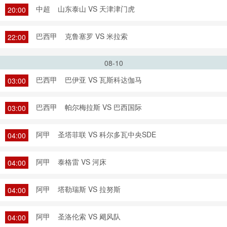
中超
山东泰山 VS 天津津门虎
20:00
巴西甲
克鲁塞罗 VS 米拉索
22:00
08-10
巴西甲
巴伊亚 VS 瓦斯科达伽马
03:00
巴西甲
帕尔梅拉斯 VS 巴西国际
03:00
阿甲
圣塔菲联 VS 科尔多瓦中央SDE
04:00
阿甲
泰格雷 VS 河床
04:00
阿甲
塔勒瑞斯 VS 拉努斯
04:00
阿甲
圣洛伦索 VS 飓风队
04:00