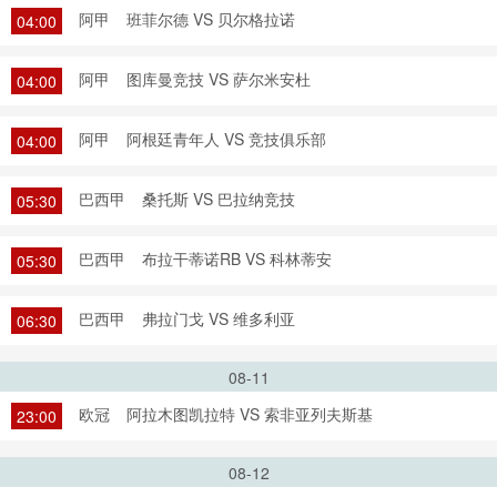
阿甲
班菲尔德 VS 贝尔格拉诺
04:00
阿甲
图库曼竞技 VS 萨尔米安杜
04:00
阿甲
阿根廷青年人 VS 竞技俱乐部
04:00
巴西甲
桑托斯 VS 巴拉纳竞技
05:30
巴西甲
布拉干蒂诺RB VS 科林蒂安
05:30
巴西甲
弗拉门戈 VS 维多利亚
06:30
08-11
欧冠
阿拉木图凯拉特 VS 索非亚列夫斯基
23:00
08-12