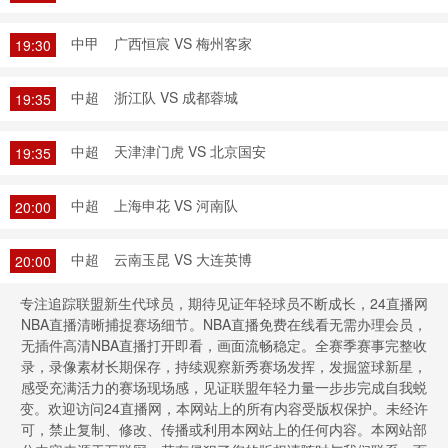
中甲
广西恒宸 VS 梅州客家
19:30
中超
浙江队 VS 成都蓉城
19:35
中超
天津津门虎 VS 北京国安
19:35
中超
上海申花 VS 河南队
20:00
中超
云南玉昆 VS 大连英博
20:00
专注追踪联盟新生代球员，期待见证年轻球员不断成长，24直播网
NBA直播清晰捕捉赛场细节。NBA直播免费在线看无需办理会员，
无插件高清NBA直播打开即看，画面流畅稳定。全赛季赛事完整收
录，录像素材长期保存，持续观察新秀赛场发挥，发掘篮球新星，
感受充满活力的赛场现场感，见证联盟年轻力量一步步完成自我蜕
变。欢迎访问24直播网，本网站上的所有内容受版权保护。未经许
可，禁止复制、修改、传播或利用本网站上的任何内容。本网站部