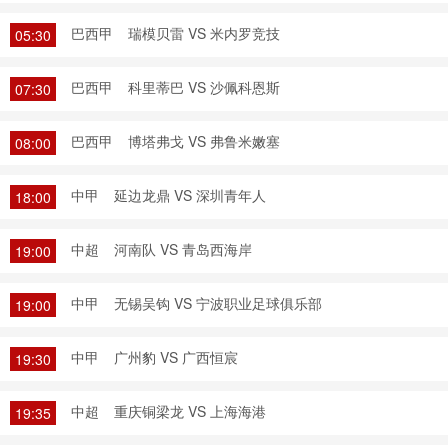
巴西甲
瑞模贝雷 VS 米内罗竞技
05:30
巴西甲
科里蒂巴 VS 沙佩科恩斯
07:30
巴西甲
博塔弗戈 VS 弗鲁米嫩塞
08:00
中甲
延边龙鼎 VS 深圳青年人
18:00
中超
河南队 VS 青岛西海岸
19:00
中甲
无锡吴钩 VS 宁波职业足球俱乐部
19:00
中甲
广州豹 VS 广西恒宸
19:30
中超
重庆铜梁龙 VS 上海海港
19:35