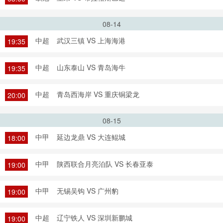
08-14
中超
武汉三镇 VS 上海海港
19:35
中超
山东泰山 VS 青岛海牛
19:35
中超
青岛西海岸 VS 重庆铜梁龙
20:00
08-15
中甲
延边龙鼎 VS 大连鲲城
18:00
中甲
陕西联合月亮泊队 VS 长春亚泰
19:00
中甲
无锡吴钩 VS 广州豹
19:00
中超
辽宁铁人 VS 深圳新鹏城
19:00