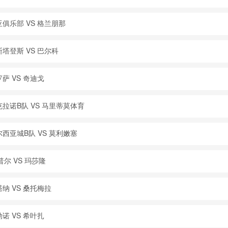
亚俱乐部 VS 格兰朋那
塔登斯 VS 巴尔科
萨 VS 奇迪戈
克拉诺B队 VS 马里蒂莫体育
尔西亚城B队 VS 莫利嫩塞
普尔 VS 玛莎隆
纳 VS 桑托梅拉
诺 VS 希叶扎