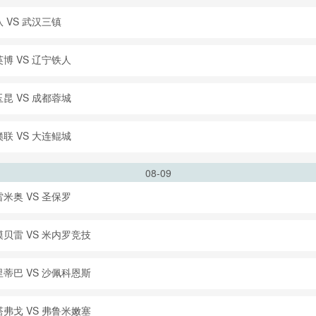
 VS 武汉三镇
博 VS 辽宁铁人
昆 VS 成都蓉城
联 VS 大连鲲城
08-09
米奥 VS 圣保罗
模贝雷 VS 米内罗竞技
里蒂巴 VS 沙佩科恩斯
塔弗戈 VS 弗鲁米嫩塞