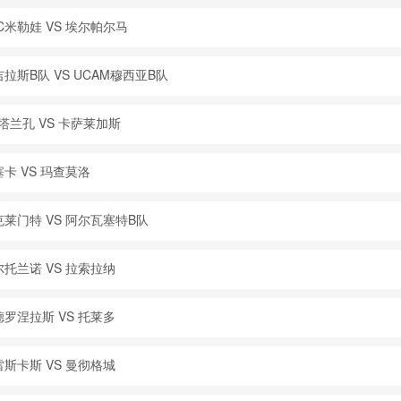
C米勒娃 VS 埃尔帕尔马
拉斯B队 VS UCAM穆西亚B队
塔兰孔 VS 卡萨莱加斯
卡 VS 玛查莫洛
克莱门特 VS 阿尔瓦塞特B队
尔托兰诺 VS 拉索拉纳
德罗涅拉斯 VS 托莱多
雷斯卡斯 VS 曼彻格城