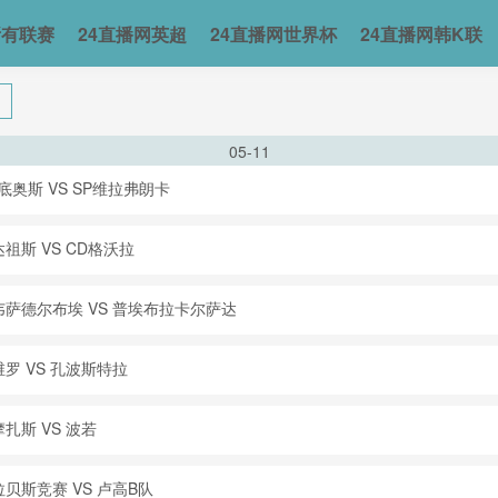
所有联赛
24直播网英超
24直播网世界杯
24直播网韩K联
05-11
底奥斯 VS SP维拉弗朗卡
祖斯 VS CD格沃拉
韦萨德尔布埃 VS 普埃布拉卡尔萨达
罗 VS 孔波斯特拉
扎斯 VS 波若
贝斯竞赛 VS 卢高B队