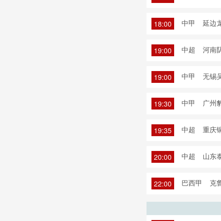
中甲
延边龙
18:00
中超
河南队
19:00
中甲
无锡吴
19:00
中甲
广州豹
19:30
中超
重庆铜
19:35
中超
山东泰
20:00
巴西甲
克鲁
22:00