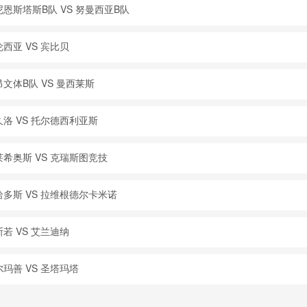
尼恩斯塔斯B队 VS 努曼西亚B队
西亚 VS 宾比贝
文体B队 VS 曼西莱斯
久洛 VS 托尔德西利亚斯
莱希奥斯 VS 克瑞斯图竞技
哈多斯 VS 拉维根德尔卡米诺
若 VS 艾兰迪纳
玛善 VS 圣塔玛塔