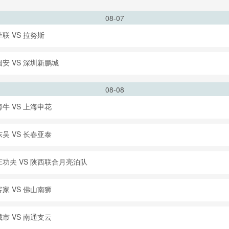
08-07
联 VS 拉努斯
安 VS 深圳新鹏城
08-08
牛 VS 上海申花
吴 VS 长春亚泰
功夫 VS 陕西联合月亮泊队
家 VS 佛山南狮
市 VS 南通支云